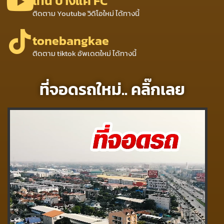
โทน บางแค FC
ติดตาม Youtube วิดิโอใหม่ ได้ทางนี้
tonebangkae
ติดตาม tiktok อัพเดตใหม่ ได้ทางนี้
ที่จอดรถใหม่.. คลิ๊กเลย