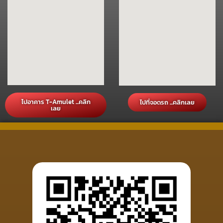
ไปอาคาร T-Amulet ...คลิก
ไปที่จอดรถ ...คลิกเลย
เลย