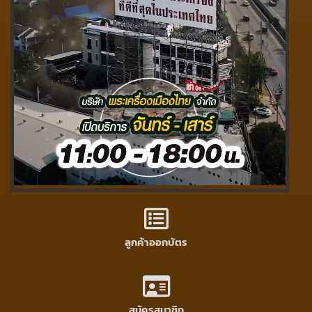
ลูกค้าออกบัตร
สมัครสมาชิก