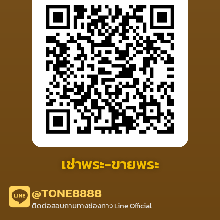
เช่าพระ-ขายพระ
@TONE8888
ติดต่อสอบถามทางช่องทาง Line Official