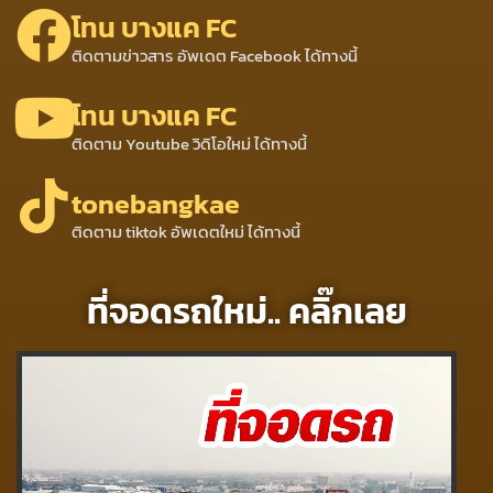
โทน บางแค FC
ติดตามข่าวสาร อัพเดต Facebook ได้ทางนี้
โทน บางแค FC
ติดตาม Youtube วิดิโอใหม่ ได้ทางนี้
tonebangkae
ติดตาม tiktok อัพเดตใหม่ ได้ทางนี้
ที่จอดรถใหม่.. คลิ๊กเลย