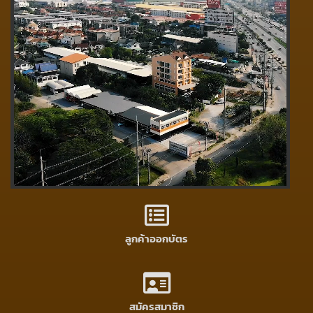
ลูกค้าออกบัตร
สมัครสมาชิก