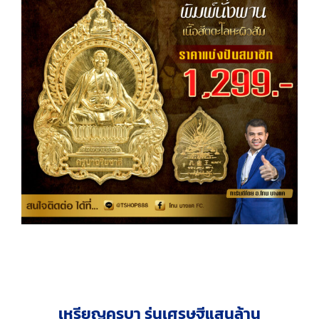
หน้าหลัก
/
Promotion
/ เหรียญครูบา รุ่นเศรษฐีแสนล้าน
เหรียญครูบา รุ่นเศรษฐีแสนล้าน