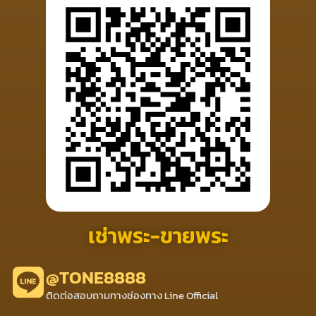
เช่าพระ-ขายพระ
@TONE8888
ติดต่อสอบถามทางช่องทาง Line Official