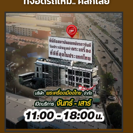
ที่จอดรถใหม่.. คลิ๊กเลย