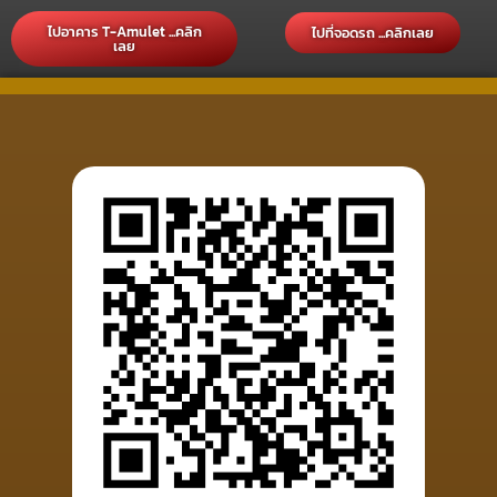
ไปอาคาร T-Amulet ...คลิก
ไปที่จอดรถ ...คลิกเลย
เลย